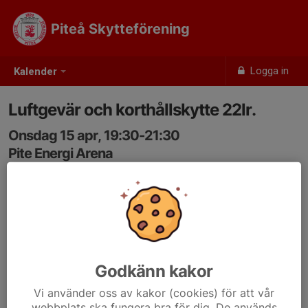
Piteå Skytteförening
Logga in
Kalender
Luftgevär och korthållskytte 22lr.
Onsdag 15 apr, 19:30-21:30
Pite Energi Arena
Samling: 19:30, Ingång mitt emot stora tältet.
Bana träning. Skjutledare skall utses när två eller fler
skyttar skjuter. Ensam skytt har själv skjutledaransvaret.
Godkänn kakor
Vi använder oss av kakor (cookies) för att vår
webbplats ska fungera bra för dig. De används