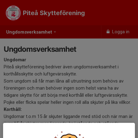
Piteå Skytteförening
Logga in
Ungdomsverksamhet
Ungdomsverksamhet
Ungdomar
Piteå skytteförening bedriver även ungdomsverksamhet i
korthållsskytte och luftgevärsskytte.
Som ungdom så får man låna all utrustning som behövs av
föreningen och man behöver ingen som helst vana ha av
tidigare skytte för att börja med korthåll eller luftgevärsskytte.
Pojke eller flicka spelar heller ingen roll alla skjuter på lika villkor.
Korthåll:
Ungdomar t.o.m 15 år skjuter liggande med stöd och när man är
över 15 år skjuter man liggande, knästående och stående.
Korthållsskytte sker med korthållsgevär kaliber .22 även kallade
salongsgevär. Skjutavståndet är 50 meter. Tavlan man skjuter på