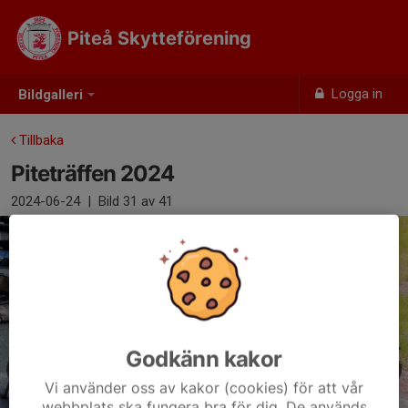
Piteå Skytteförening
Logga in
Bildgalleri
Tillbaka
Piteträffen 2024
2024-06-24
|
Bild
31
av 41
Godkänn kakor
Vi använder oss av kakor (cookies) för att vår
webbplats ska fungera bra för dig. De används