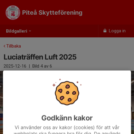
Piteå Skytteförening
Logga in
Bildgalleri
Tillbaka
Luciaträffen Luft 2025
2025-12-16
|
Bild
4
av 6
Godkänn kakor
Vi använder oss av kakor (cookies) för att vår
webbplats ska fungera bra för dig. De används