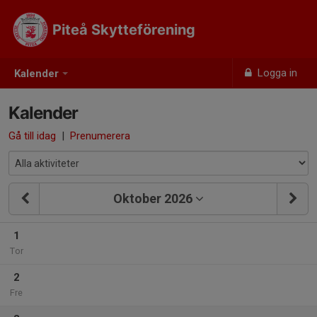
Piteå Skytteförening
Logga in
Kalender
Kalender
Gå till idag
|
Prenumerera
Oktober 2026
1
Tor
2
Fre