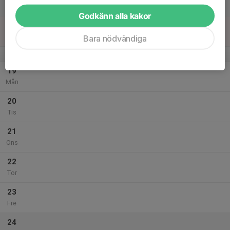
Lör
Godkänn alla kakor
18
Sön
Bara nödvändiga
v.43
19
Mån
20
Tis
21
Ons
22
Tor
23
Fre
24