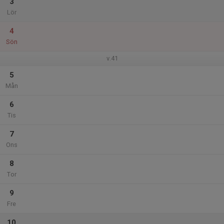
3
Lör
4
Sön
v.41
5
Mån
6
Tis
7
Ons
8
Tor
9
Fre
10