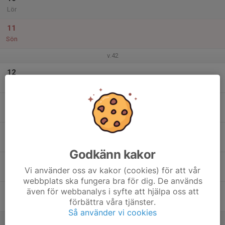
Lör
11
Sön
v.42
12
Mån
13
Tis
14
Ons
Godkänn kakor
15
Vi använder oss av kakor (cookies) för att vår
Tor
webbplats ska fungera bra för dig. De används
även för webbanalys i syfte att hjälpa oss att
16
förbättra våra tjänster.
Fre
Så använder vi cookies
17