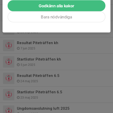
Godkänn alla kakor
Inbjudan Sverigeserien Parasport
3 okt 2025
Bara nödvändiga
Inbjudan oktoberluften
20 sep 2025
Resultat Piteträffen kh
7 jun 2025
Startlistor Piteträffen kh
5 jun 2025
Resultat Piteträffen 6.5
24 maj 2025
Startlistor Piteträffen 6.5
23 maj 2025
Ungdomsavslutning luft 2025