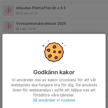
Inbjudan Piteträffen kh o 6.5
22 apr, 07:15
Verksamhetsberättelse 2025
4 apr, 14:18
Årsmöte Piteå skytteförening
2 mar, 22:14
Resultat Luciaträffen 2025
15 dec 2025
Startlistor Luciaträffen 2025
Godkänn kakor
12 dec 2025
Vi använder oss av kakor (cookies) för att vår
webbplats ska fungera bra för dig. De används
Inbjudan luftskyttecup 2025-2026
även för webbanalys i syfte att hjälpa oss att
6 okt 2025
förbättra våra tjänster.
Så använder vi cookies
Inbjudan Luciaträffen 2025
3 okt 2025