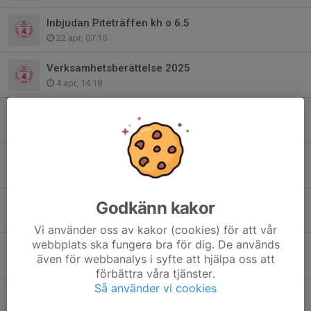
Inbjudan Piteträffen kh o 6.5
22 apr, 07:15
Verksamhetsberättelse 2025
4 apr, 14:18
Årsmöte Piteå skytteförening
2 mar, 22:14
Resultat Luciaträffen 2025
15 dec 2025
Startlistor Luciaträffen 2025
Godkänn kakor
12 dec 2025
Vi använder oss av kakor (cookies) för att vår
webbplats ska fungera bra för dig. De används
Inbjudan luftskyttecup 2025-2026
även för webbanalys i syfte att hjälpa oss att
6 okt 2025
förbättra våra tjänster.
Så använder vi cookies
Inbjudan Luciaträffen 2025
3 okt 2025