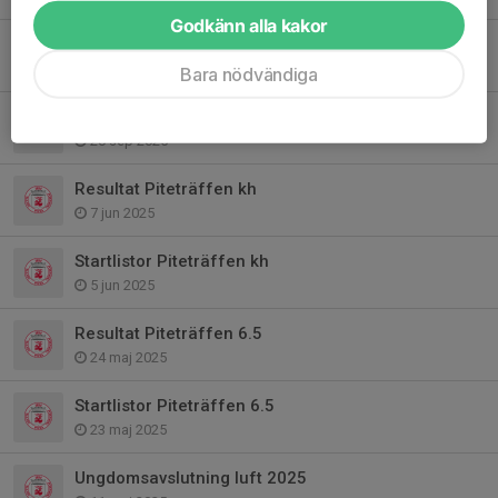
Godkänn alla kakor
Inbjudan Sverigeserien Parasport
3 okt 2025
Bara nödvändiga
Inbjudan oktoberluften
20 sep 2025
Resultat Piteträffen kh
7 jun 2025
Startlistor Piteträffen kh
5 jun 2025
Resultat Piteträffen 6.5
24 maj 2025
Startlistor Piteträffen 6.5
23 maj 2025
Ungdomsavslutning luft 2025