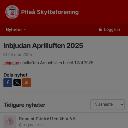
Piteå Skytteförening
Logga in
Nyheter
Inbjudan Aprilluften 2025
28 mar 2025
Inbjudan
aprilluften Arcushallen Luleå 12/4 2025
Dela nyhet
Tidigare nyheter
Resulat Piteträffen kh o 6.5
17 jun, 18:50