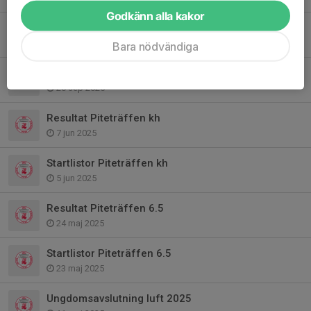
Godkänn alla kakor
Inbjudan Sverigeserien Parasport
3 okt 2025
Bara nödvändiga
Inbjudan oktoberluften
20 sep 2025
Resultat Piteträffen kh
7 jun 2025
Startlistor Piteträffen kh
5 jun 2025
Resultat Piteträffen 6.5
24 maj 2025
Startlistor Piteträffen 6.5
23 maj 2025
Ungdomsavslutning luft 2025