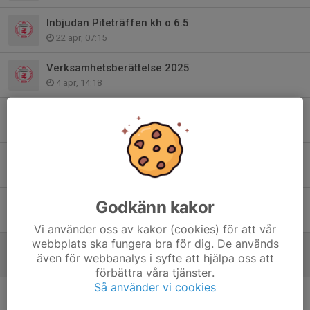
Inbjudan Piteträffen kh o 6.5
22 apr, 07:15
Verksamhetsberättelse 2025
4 apr, 14:18
Årsmöte Piteå skytteförening
2 mar, 22:14
Resultat Luciaträffen 2025
15 dec 2025
Startlistor Luciaträffen 2025
Godkänn kakor
12 dec 2025
Vi använder oss av kakor (cookies) för att vår
webbplats ska fungera bra för dig. De används
Inbjudan luftskyttecup 2025-2026
även för webbanalys i syfte att hjälpa oss att
6 okt 2025
förbättra våra tjänster.
Så använder vi cookies
Inbjudan Luciaträffen 2025
3 okt 2025