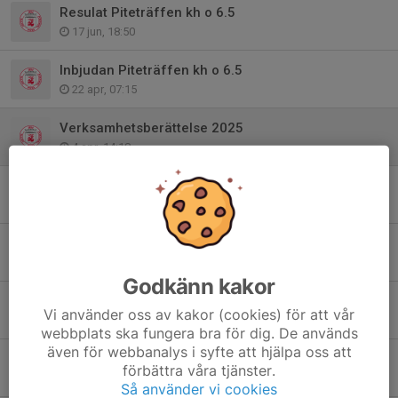
Resulat Piteträffen kh o 6.5
17 jun, 18:50
Inbjudan Piteträffen kh o 6.5
22 apr, 07:15
Verksamhetsberättelse 2025
4 apr, 14:18
Årsmöte Piteå skytteförening
2 mar, 22:14
Resultat Luciaträffen 2025
15 dec 2025
Godkänn kakor
Startlistor Luciaträffen 2025
Vi använder oss av kakor (cookies) för att vår
12 dec 2025
webbplats ska fungera bra för dig. De används
även för webbanalys i syfte att hjälpa oss att
Inbjudan luftskyttecup 2025-2026
förbättra våra tjänster.
6 okt 2025
Så använder vi cookies