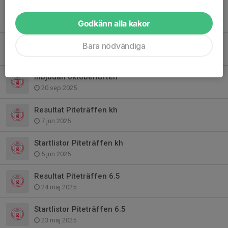
Inbjudan Luciaträffen 2025
3 okt 2025
Godkänn alla kakor
Inbjudan Sverigeserien Parasport
Bara nödvändiga
3 okt 2025
Inbjudan oktoberluften
20 sep 2025
Resultat Piteträffen kh
7 jun 2025
Startlistor Piteträffen kh
5 jun 2025
Resultat Piteträffen 6.5
24 maj 2025
Startlistor Piteträffen 6.5
23 maj 2025